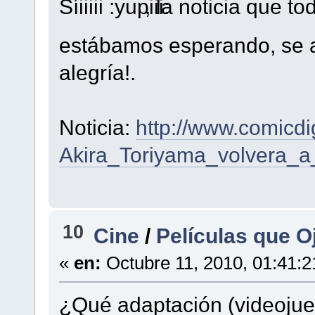
Síiiiii
, la noticia que to
estábamos esperando, se 
alegría!.
Noticia:
http://www.comicdi
Akira_Toriyama_volvera_a
10
Cine
/
Películas que O
«
en:
Octubre 11, 2010, 01:41:
¿Qué adaptación (videojueg