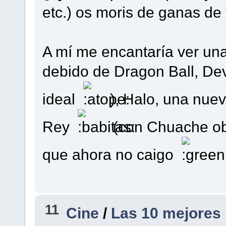
etc.) os moris de ganas de
A mí me encantaría ver un
debido de Dragon Ball, Dev
ideal
), Halo, una nue
Rey
(con Chuache o
que ahora no caigo
.
11
Cine
/
Las 10 mejores p