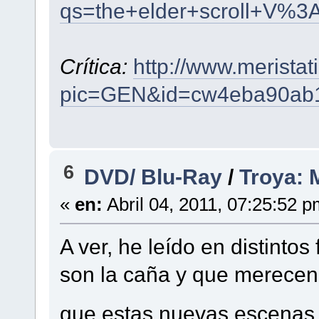
qs=the+elder+scroll+V%3
Crítica:
http://www.merista
pic=GEN&id=cw4eba90ab
6
DVD/ Blu-Ray
/
Troya: 
«
en:
Abril 04, 2011, 07:25:52 p
A ver, he leído en distinto
son la caña y que merecen 
que estas nuevas escenas