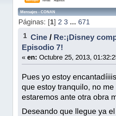
Mensajes
Temas
Adjuntos
Mensajes - CONAN
Páginas: [
1
]
2
3
...
671
1
Cine
/
Re:¡Disney comp
Episodio 7!
«
en:
Octubre 25, 2013, 01:32:
Pues yo estoy encantadíiii
que estoy tranquilo, no m
estaremos ante otra obra m
Deseando que llegue ya e