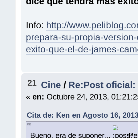
dice que tendrá más éxi
Info:
http://www.peliblog.c
prepara-su-propia-version-
exito-que-el-de-james-cam
21
Cine
/
Re:Post oficia
«
en:
Octubre 24, 2013, 01:21:
Cita de: Ken en Agosto 16, 201
Bueno, era de suponer...
Per