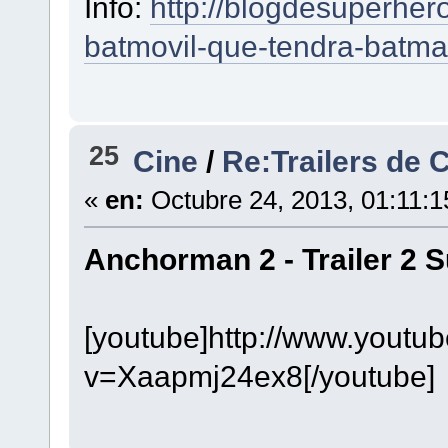
Info:
http://blogdesuperhero
batmovil-que-tendra-batm
25
Cine
/
Re:Trailers de 
«
en:
Octubre 24, 2013, 01:11:
Anchorman 2 - Trailer 2 S
[youtube]http://www.youtu
v=Xaapmj24ex8[/youtube]