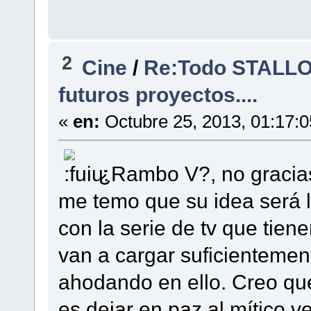
2
Cine
/
Re:Todo STALLON
futuros proyectos....
«
en:
Octubre 25, 2013, 01:17:
¿Rambo V?, no gracias
me temo que su idea será l
con la serie de tv que tie
van a cargar suficientemen
ahodando en ello. Creo que
es dejar en paz al mítico v