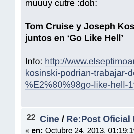
muuuy cutre
.
Tom Cruise y Joseph Kosi
juntos en ‘Go Like Hell’
Info:
http://www.elseptimoar
kosinski-podrian-trabajar-
%E2%80%98go-like-hell-1
22
Cine
/
Re:Post Oficial
«
en:
Octubre 24, 2013, 01:19: