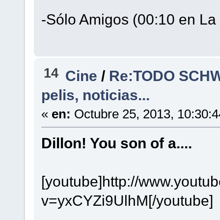
-Sólo Amigos (00:10 en La 
14
Cine
/
Re:TODO SCHW
pelis, noticias...
«
en:
Octubre 25, 2013, 10:30:
Dillon! You son of a....
[youtube]http://www.youtu
v=yxCYZi9UlhM[/youtube]